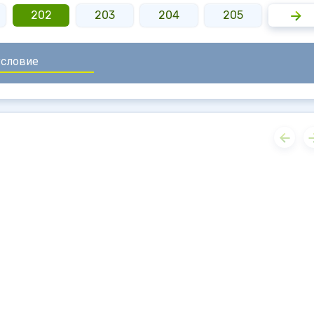
202
203
204
205
206