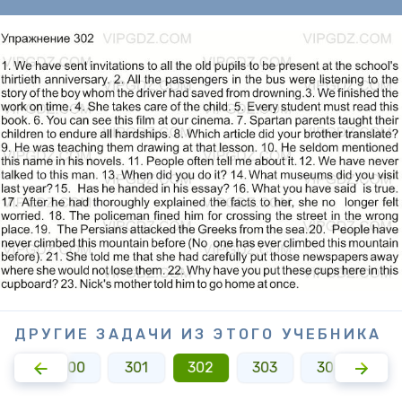
ДРУГИЕ ЗАДАЧИ ИЗ ЭТОГО УЧЕБНИКА
299
300
301
302
303
304
30