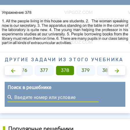
ДРУГИЕ ЗАДАЧИ ИЗ ЭТОГО УЧЕБНИКА
375
376
377
378
379
380
38
Поиск в решебнике
Популярные решебники