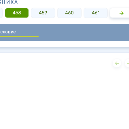
БНИКА
458
459
460
461
462