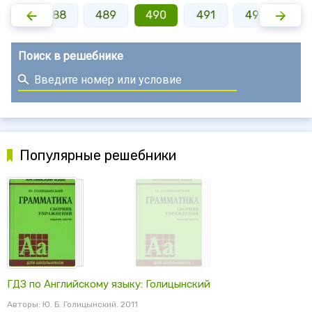
487
488
489
490
491
492
49
Поиск в решебнике
Популярные решебники
ГДЗ по Английскому языку: Голицынский
Авторы: Ю. Б. Голицынский. 2011