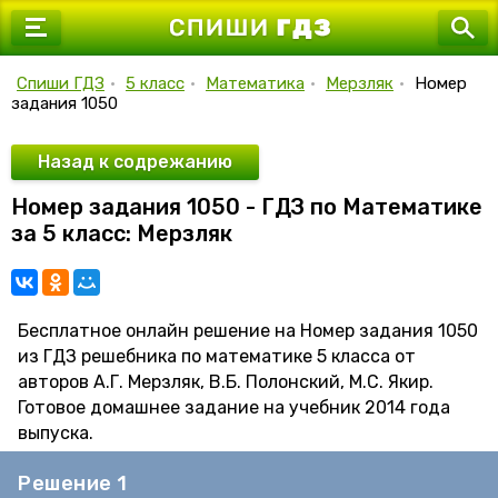
7 класс
8 класс
Спиши ГДЗ
•
5 класс
•
Математика
•
Мерзляк
•
Номер
задания 1050
9 класс
10 класс
Назад к содрежанию
Номер задания 1050 - ГДЗ по Математике
11 класс
за 5 класс: Мерзляк
Бесплатное онлайн решение на Номер задания 1050
из ГДЗ решебника по математике 5 класса от
авторов А.Г. Мерзляк, В.Б. Полонский, М.С. Якир.
Готовое домашнее задание на учебник 2014 года
выпуска.
Решение 1