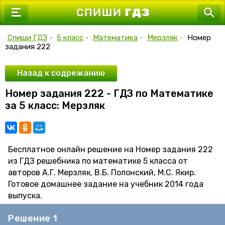
7 класс
8 класс
Спиши ГДЗ
•
5 класс
•
Математика
•
Мерзляк
•
Номер
задания 222
9 класс
10 класс
Назад к содрежанию
Номер задания 222 - ГДЗ по Математике
11 класс
за 5 класс: Мерзляк
Бесплатное онлайн решение на Номер задания 222
из ГДЗ решебника по математике 5 класса от
авторов А.Г. Мерзляк, В.Б. Полонский, М.С. Якир.
Готовое домашнее задание на учебник 2014 года
выпуска.
Решение 1