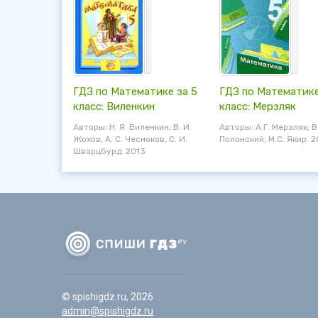
ГДЗ по Математике за 5
ГДЗ по Математике
класс: Виленкин
класс: Мерзляк
Авторы: Н. Я. Виленкин, В. И.
Авторы: А.Г. Мерзляк, В
Жохов, А. С. Чесноков, С. И.
Полонский, М.С. Якир. 2
Шварцбурд. 2013
© spishigdz.ru, 2026
admin@spishigdz.ru