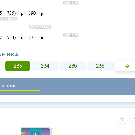
БНИКА
233
234
235
236
237