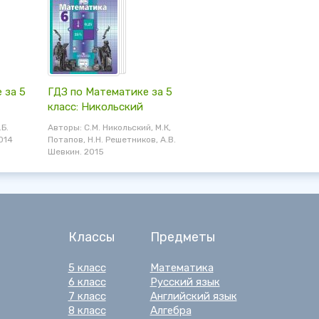
 за 5
ГДЗ по Математике за 5
класс: Никольский
.Б.
Авторы: С.М. Никольский, М.К,
014
Потапов, Н.Н. Решетников, А.В.
Шевкин. 2015
Классы
Предметы
5 класс
Математика
6 класс
Русский язык
7 класс
Английский язык
8 класс
Алгебра