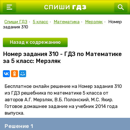
7 класс
8 класс
Спиши ГДЗ
•
5 класс
•
Математика
•
Мерзляк
•
Номер
задания 310
9 класс
10 класс
Назад к содрежанию
Номер задания 310 - ГДЗ по Математике
11 класс
за 5 класс: Мерзляк
Бесплатное онлайн решение на Номер задания 310
из ГДЗ решебника по математике 5 класса от
авторов А.Г. Мерзляк, В.Б. Полонский, М.С. Якир.
Готовое домашнее задание на учебник 2014 года
выпуска.
Решение 1