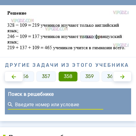
ДРУГИЕ ЗАДАЧИ ИЗ ЭТОГО УЧЕБНИКА
355
356
357
358
359
360
36
Поиск в решебнике