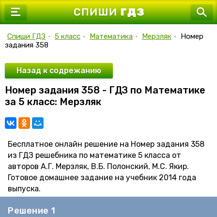
7 класс
8 класс
Спиши ГДЗ
•
5 класс
•
Математика
•
Мерзляк
•
Номер
задания 358
9 класс
10 класс
Назад к содрежанию
Номер задания 358 - ГДЗ по Математике
11 класс
за 5 класс: Мерзляк
Бесплатное онлайн решение на Номер задания 358
из ГДЗ решебника по математике 5 класса от
авторов А.Г. Мерзляк, В.Б. Полонский, М.С. Якир.
Готовое домашнее задание на учебник 2014 года
выпуска.
Решение 1