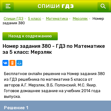
7 класс
8 класс
Спиши ГДЗ
•
5 класс
•
Математика
•
Мерзляк
•
Номер
задания 380
9 класс
10 класс
Назад к содрежанию
Номер задания 380 - ГДЗ по Математике
11 класс
за 5 класс: Мерзляк
Бесплатное онлайн решение на Номер задания 380
из ГДЗ решебника по математике 5 класса от
авторов А.Г. Мерзляк, В.Б. Полонский, М.С. Якир.
Готовое домашнее задание на учебник 2014 года
выпуска.
Решение 1