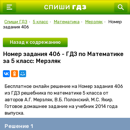
7 класс
8 класс
Спиши ГДЗ
•
5 класс
•
Математика
•
Мерзляк
•
Номер
задания 406
9 класс
10 класс
Назад к содрежанию
Номер задания 406 - ГДЗ по Математике
11 класс
за 5 класс: Мерзляк
Бесплатное онлайн решение на Номер задания 406
из ГДЗ решебника по математике 5 класса от
авторов А.Г. Мерзляк, В.Б. Полонский, М.С. Якир.
Готовое домашнее задание на учебник 2014 года
выпуска.
Решение 1