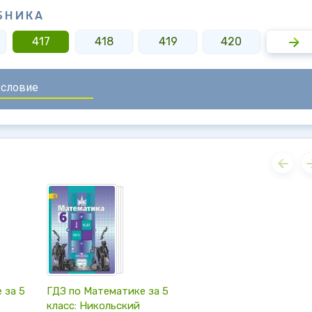
БНИКА
417
418
419
420
421
 за 5
ГДЗ по Математике за 5
класс: Никольский