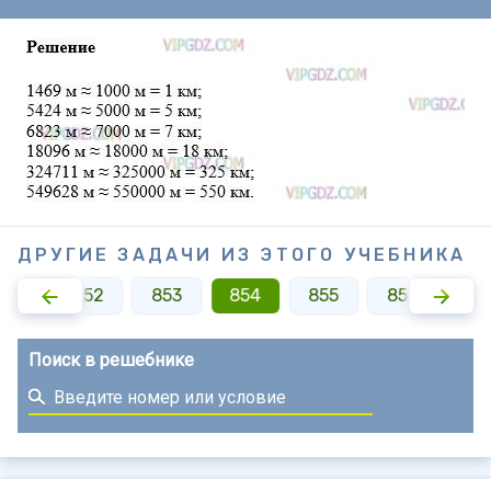
ДРУГИЕ ЗАДАЧИ ИЗ ЭТОГО УЧЕБНИКА
851
852
853
854
855
856
85
Поиск в решебнике