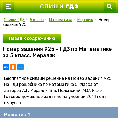
7 класс
8 класс
Спиши ГДЗ
•
5 класс
•
Математика
•
Мерзляк
•
Номер
задания 925
9 класс
10 класс
Назад к содрежанию
Номер задания 925 - ГДЗ по Математике
11 класс
за 5 класс: Мерзляк
Бесплатное онлайн решение на Номер задания 925
из ГДЗ решебника по математике 5 класса от
авторов А.Г. Мерзляк, В.Б. Полонский, М.С. Якир.
Готовое домашнее задание на учебник 2014 года
выпуска.
Решение 1