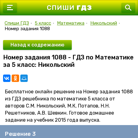
7 класс
8 класс
Спиши ГДЗ
•
5 класс
•
Математика
•
Никольский
•
Номер задания 1088
9 класс
10 класс
Назад к содрежанию
Номер задания 1088 - ГДЗ по Математике
11 класс
за 5 класс: Никольский
Бесплатное онлайн решение на Номер задания 1088
из ГДЗ решебника по математике 5 класса от
авторов С.М. Никольский, М.К, Потапов, Н.Н.
Решетников, А.В. Шевкин. Готовое домашнее
задание на учебник 2015 года выпуска.
Решение 3