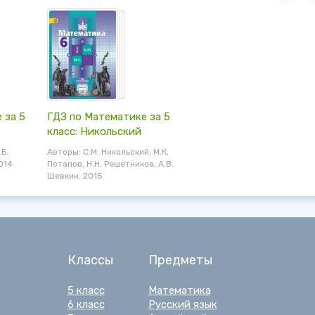
 за 5
ГДЗ по Математике за 5
класс: Никольский
.Б.
Авторы: С.М. Никольский, М.К,
014
Потапов, Н.Н. Решетников, А.В.
Шевкин. 2015
Классы
Предметы
5 класс
Математика
6 класс
Русский язык