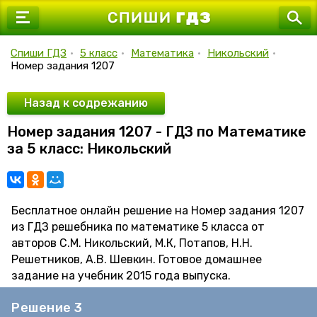
7 класс
8 класс
Спиши ГДЗ
•
5 класс
•
Математика
•
Никольский
•
Номер задания 1207
9 класс
10 класс
Назад к содрежанию
Номер задания 1207 - ГДЗ по Математике
11 класс
за 5 класс: Никольский
Бесплатное онлайн решение на Номер задания 1207
из ГДЗ решебника по математике 5 класса от
авторов С.М. Никольский, М.К, Потапов, Н.Н.
Решетников, А.В. Шевкин. Готовое домашнее
задание на учебник 2015 года выпуска.
Решение 3