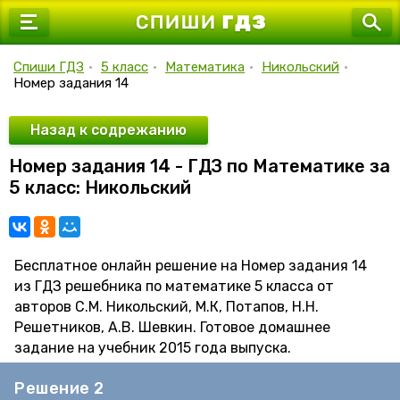
7 класс
8 класс
Спиши ГДЗ
•
5 класс
•
Математика
•
Никольский
•
Номер задания 14
9 класс
10 класс
Назад к содрежанию
Номер задания 14 - ГДЗ по Математике за
11 класс
5 класс: Никольский
Бесплатное онлайн решение на Номер задания 14
из ГДЗ решебника по математике 5 класса от
авторов С.М. Никольский, М.К, Потапов, Н.Н.
Решетников, А.В. Шевкин. Готовое домашнее
задание на учебник 2015 года выпуска.
Решение 2