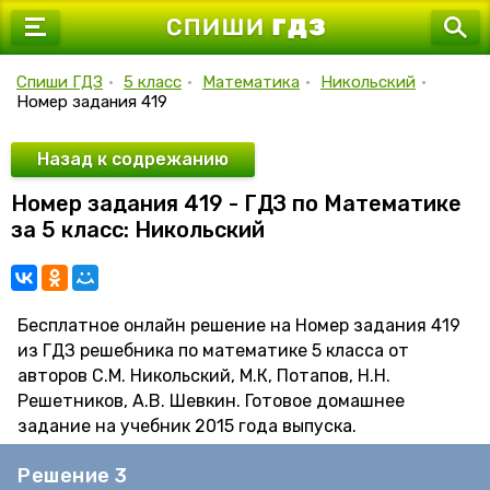
7 класс
8 класс
Спиши ГДЗ
•
5 класс
•
Математика
•
Никольский
•
Номер задания 419
9 класс
10 класс
Назад к содрежанию
Номер задания 419 - ГДЗ по Математике
11 класс
за 5 класс: Никольский
Бесплатное онлайн решение на Номер задания 419
из ГДЗ решебника по математике 5 класса от
авторов С.М. Никольский, М.К, Потапов, Н.Н.
Решетников, А.В. Шевкин. Готовое домашнее
задание на учебник 2015 года выпуска.
Решение 3