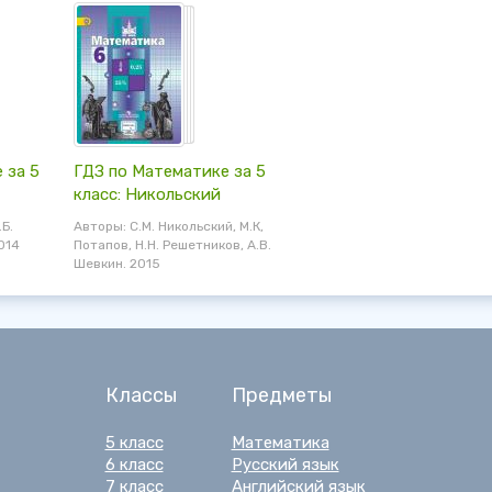
 за 5
ГДЗ по Математике за 5
класс: Никольский
.Б.
Авторы: С.М. Никольский, М.К,
014
Потапов, Н.Н. Решетников, А.В.
Шевкин. 2015
Классы
Предметы
5 класс
Математика
6 класс
Русский язык
7 класс
Английский язык