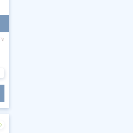
892
893
894
895
896