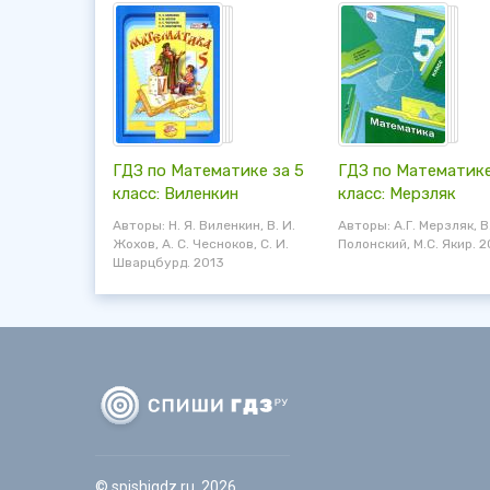
ГДЗ по Математике за 5
ГДЗ по Математике
класс: Виленкин
класс: Мерзляк
Авторы: Н. Я. Виленкин, В. И.
Авторы: А.Г. Мерзляк, В
Жохов, А. С. Чесноков, С. И.
Полонский, М.С. Якир. 2
Шварцбурд. 2013
© spishigdz.ru, 2026