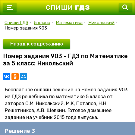
7 класс
8 класс
Спиши ГДЗ
•
5 класс
•
Математика
•
Никольский
•
Номер задания 903
9 класс
10 класс
Назад к содрежанию
Номер задания 903 - ГДЗ по Математике
11 класс
за 5 класс: Никольский
Бесплатное онлайн решение на Номер задания 903
из ГДЗ решебника по математике 5 класса от
авторов С.М. Никольский, М.К, Потапов, Н.Н.
Решетников, А.В. Шевкин. Готовое домашнее
задание на учебник 2015 года выпуска.
Решение 3