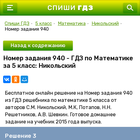
7 класс
8 класс
Спиши ГДЗ
•
5 класс
•
Математика
•
Никольский
•
Номер задания 940
9 класс
10 класс
Назад к содрежанию
Номер задания 940 - ГДЗ по Математике
11 класс
за 5 класс: Никольский
Бесплатное онлайн решение на Номер задания 940
из ГДЗ решебника по математике 5 класса от
авторов С.М. Никольский, М.К, Потапов, Н.Н.
Решетников, А.В. Шевкин. Готовое домашнее
задание на учебник 2015 года выпуска.
Решение 3