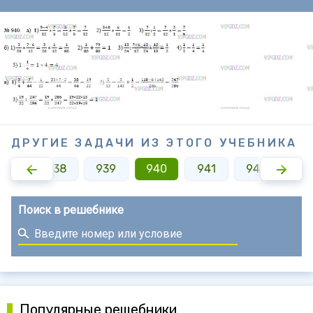
ДРУГИЕ ЗАДАЧИ ИЗ ЭТОГО УЧЕБНИКА
937
938
939
940
941
942
94
Поиск в решебнике
Популярные решебники