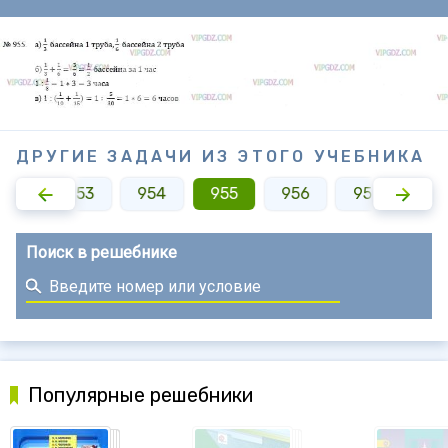
ДРУГИЕ ЗАДАЧИ ИЗ ЭТОГО УЧЕБНИКА
952
953
954
955
956
957
95
Поиск в решебнике
Популярные решебники