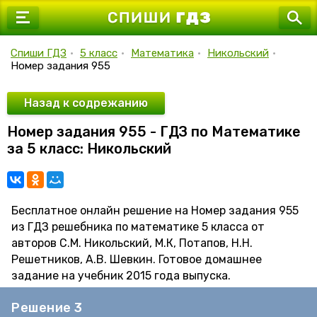
7 класс
8 класс
Спиши ГДЗ
•
5 класс
•
Математика
•
Никольский
•
Номер задания 955
9 класс
10 класс
Назад к содрежанию
Номер задания 955 - ГДЗ по Математике
11 класс
за 5 класс: Никольский
Бесплатное онлайн решение на Номер задания 955
из ГДЗ решебника по математике 5 класса от
авторов С.М. Никольский, М.К, Потапов, Н.Н.
Решетников, А.В. Шевкин. Готовое домашнее
задание на учебник 2015 года выпуска.
Решение 3