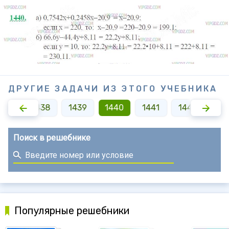
ДРУГИЕ ЗАДАЧИ ИЗ ЭТОГО УЧЕБНИКА
437
1438
1439
1440
1441
1442
14
Поиск в решебнике
Популярные решебники