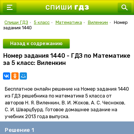
7 класс
8 класс
Спиши ГДЗ
•
5 класс
•
Математика
•
Виленкин
•
Номер
задания 1440
9 класс
10 класс
Назад к содрежанию
Номер задания 1440 - ГДЗ по Математике
11 класс
за 5 класс: Виленкин
Бесплатное онлайн решение на Номер задания 1440
из ГДЗ решебника по математике 5 класса от
авторов Н. Я. Виленкин, В. И. Жохов, А. С. Чесноков,
С. И. Шварцбурд. Готовое домашнее задание на
учебник 2013 года выпуска.
Решение 1