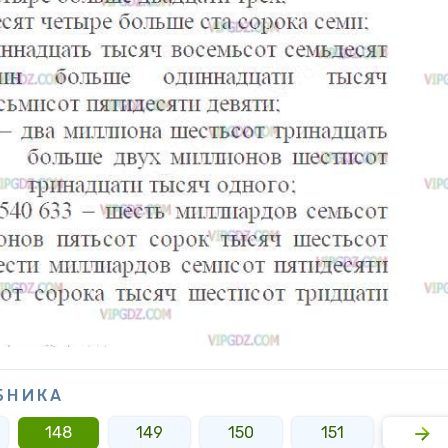
БНИКА
148
149
150
151
152