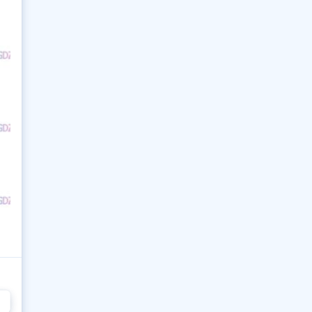
153
154
155
156
157