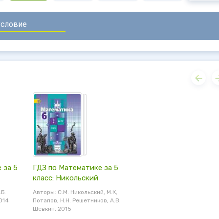
 за 5
ГДЗ по Математике за 5
класс: Никольский
.Б.
Авторы: С.М. Никольский, М.К,
014
Потапов, Н.Н. Решетников, А.В.
Шевкин. 2015