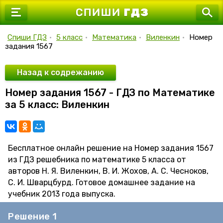
7 класс
8 класс
Спиши ГДЗ
•
5 класс
•
Математика
•
Виленкин
•
Номер
задания 1567
9 класс
10 класс
Назад к содрежанию
Номер задания 1567 - ГДЗ по Математике
11 класс
за 5 класс: Виленкин
Бесплатное онлайн решение на Номер задания 1567
из ГДЗ решебника по математике 5 класса от
авторов Н. Я. Виленкин, В. И. Жохов, А. С. Чесноков,
С. И. Шварцбурд. Готовое домашнее задание на
учебник 2013 года выпуска.
Решение 1