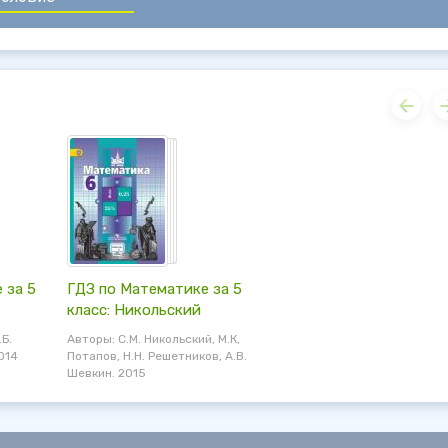
 за 5
ГДЗ по Математике за 5
класс: Никольский
.Б.
Авторы: С.М. Никольский, М.К,
014
Потапов, Н.Н. Решетников, А.В.
Шевкин. 2015