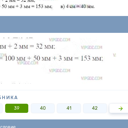
БНИКА
39
40
41
42
43