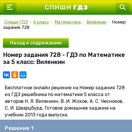
7 класс
8 класс
Спиши ГДЗ
•
5 класс
•
Математика
•
Виленкин
•
Номер
задания 728
9 класс
10 класс
Назад к содрежанию
Номер задания 728 - ГДЗ по Математике
11 класс
за 5 класс: Виленкин
Бесплатное онлайн решение на Номер задания 728
из ГДЗ решебника по математике 5 класса от
авторов Н. Я. Виленкин, В. И. Жохов, А. С. Чесноков,
С. И. Шварцбурд. Готовое домашнее задание на
учебник 2013 года выпуска.
Решение 1