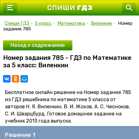
7 класс
8 класс
Спиши ГДЗ
•
5 класс
•
Математика
•
Виленкин
•
Номер
задания 785
9 класс
10 класс
Назад к содрежанию
Номер задания 785 - ГДЗ по Математике
11 класс
за 5 класс: Виленкин
Бесплатное онлайн решение на Номер задания 785
из ГДЗ решебника по математике 5 класса от
авторов Н. Я. Виленкин, В. И. Жохов, А. С. Чесноков,
С. И. Шварцбурд. Готовое домашнее задание на
учебник 2013 года выпуска.
Решение 1