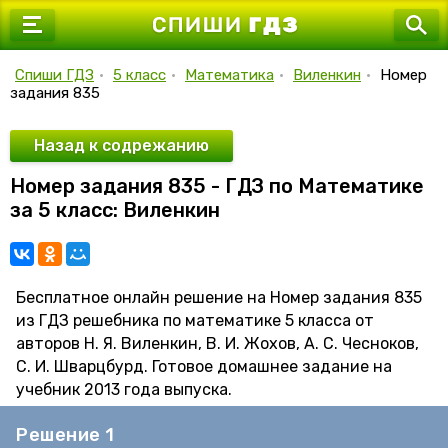
7 класс
8 класс
Спиши ГДЗ
•
5 класс
•
Математика
•
Виленкин
•
Номер
задания 835
9 класс
10 класс
Назад к содрежанию
Номер задания 835 - ГДЗ по Математике
11 класс
за 5 класс: Виленкин
Бесплатное онлайн решение на Номер задания 835
из ГДЗ решебника по математике 5 класса от
авторов Н. Я. Виленкин, В. И. Жохов, А. С. Чесноков,
С. И. Шварцбурд. Готовое домашнее задание на
учебник 2013 года выпуска.
Решение 1