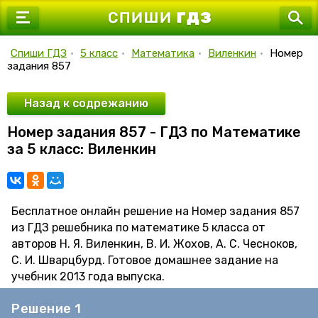
7 класс
8 класс
Спиши ГДЗ
•
5 класс
•
Математика
•
Виленкин
•
Номер
задания 857
9 класс
10 класс
Назад к содрежанию
Номер задания 857 - ГДЗ по Математике
11 класс
за 5 класс: Виленкин
Бесплатное онлайн решение на Номер задания 857
из ГДЗ решебника по математике 5 класса от
авторов Н. Я. Виленкин, В. И. Жохов, А. С. Чесноков,
С. И. Шварцбурд. Готовое домашнее задание на
учебник 2013 года выпуска.
Решение 1