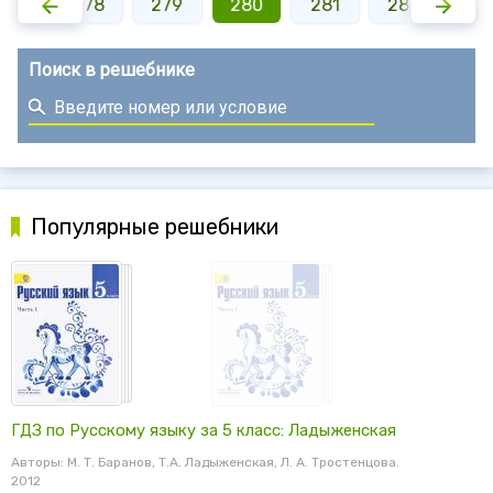
277
278
279
280
281
282
28
Поиск в решебнике
Популярные решебники
ГДЗ по Русскому языку за 5 класс: Ладыженская
Авторы: М. Т. Баранов, Т.А. Ладыженская, Л. А. Тростенцова.
2012