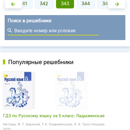
340
341
342
343
344
345
34
Поиск в решебнике
Популярные решебники
ГДЗ по Русскому языку за 5 класс: Ладыженская
Авторы: М. Т. Баранов, Т.А. Ладыженская, Л. А. Тростенцова.
2012