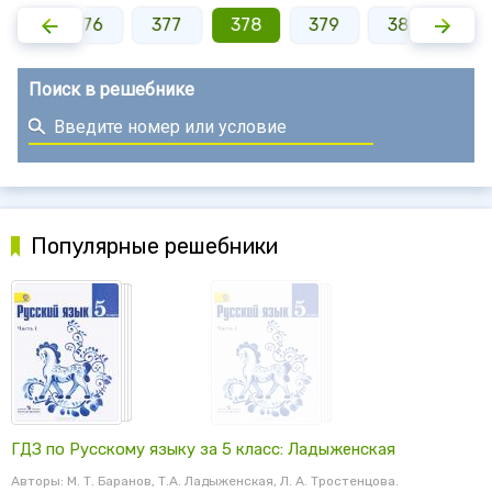
375
376
377
378
379
380
38
Поиск в решебнике
Популярные решебники
ГДЗ по Русскому языку за 5 класс: Ладыженская
Авторы: М. Т. Баранов, Т.А. Ладыженская, Л. А. Тростенцова.