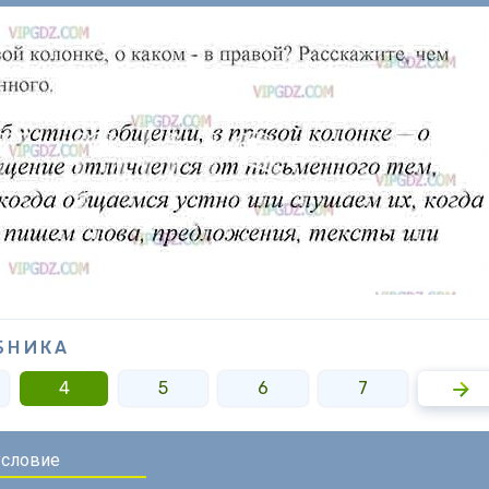
БНИКА
4
5
6
7
8