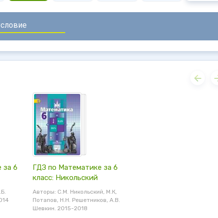
 за 6
ГДЗ по Математике за 6
класс: Никольский
.Б.
Авторы: С.М. Никольский, М.К,
014
Потапов, Н.Н. Решетников, А.В.
Шевкин. 2015-2018