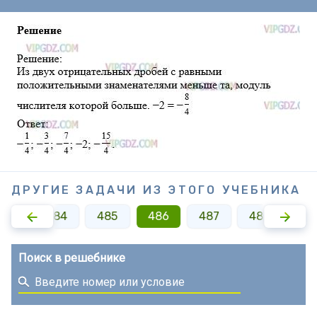
ДРУГИЕ ЗАДАЧИ ИЗ ЭТОГО УЧЕБНИКА
483
484
485
486
487
488
48
Поиск в решебнике