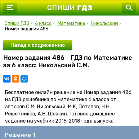
7 класс
8 класс
Спиши ГДЗ
•
6 класс
•
Математика
•
Никольский
•
Номер задания 486
9 класс
10 класс
Назад к содрежанию
Номер задания 486 - ГДЗ по Математике
11 класс
за 6 класс: Никольский С.М.
Бесплатное онлайн решение на Номер задания 486
из ГДЗ решебника по математике 6 класса от
авторов С.М. Никольский, М.К, Потапов, Н.Н.
Решетников, А.В. Шевкин. Готовое домашнее
задание на учебник 2015-2018 года выпуска.
Решение 1