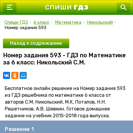
7 класс
8 класс
Спиши ГДЗ
•
6 класс
•
Математика
•
Никольский
•
Номер задания 593
9 класс
10 класс
Назад к содрежанию
Номер задания 593 - ГДЗ по Математике
11 класс
за 6 класс: Никольский С.М.
Бесплатное онлайн решение на Номер задания 593
из ГДЗ решебника по математике 6 класса от
авторов С.М. Никольский, М.К, Потапов, Н.Н.
Решетников, А.В. Шевкин. Готовое домашнее
задание на учебник 2015-2018 года выпуска.
Решение 1