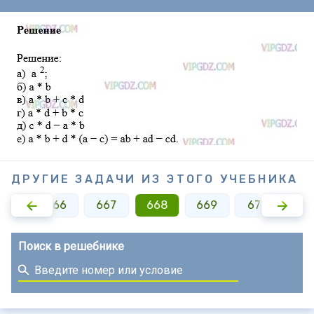
ДРУГИЕ ЗАДАЧИ ИЗ ЭТОГО УЧЕБНИКА
665
666
667
668
669
670
67
Поиск в решебнике