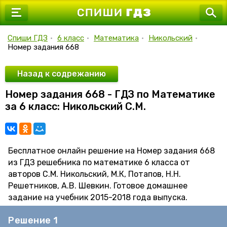
7 класс
8 класс
Спиши ГДЗ
•
6 класс
•
Математика
•
Никольский
•
Номер задания 668
9 класс
10 класс
Назад к содрежанию
Номер задания 668 - ГДЗ по Математике
11 класс
за 6 класс: Никольский С.М.
Бесплатное онлайн решение на Номер задания 668
из ГДЗ решебника по математике 6 класса от
авторов С.М. Никольский, М.К, Потапов, Н.Н.
Решетников, А.В. Шевкин. Готовое домашнее
задание на учебник 2015-2018 года выпуска.
Решение 1