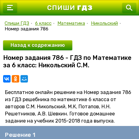
7 класс
8 класс
Спиши ГДЗ
•
6 класс
•
Математика
•
Никольский
•
Номер задания 786
9 класс
10 класс
Назад к содрежанию
Номер задания 786 - ГДЗ по Математике
11 класс
за 6 класс: Никольский С.М.
Бесплатное онлайн решение на Номер задания 786
из ГДЗ решебника по математике 6 класса от
авторов С.М. Никольский, М.К, Потапов, Н.Н.
Решетников, А.В. Шевкин. Готовое домашнее
задание на учебник 2015-2018 года выпуска.
Решение 1