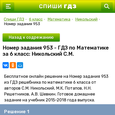
7 класс
8 класс
Спиши ГДЗ
•
6 класс
•
Математика
•
Никольский
•
Номер задания 953
9 класс
10 класс
Назад к содрежанию
Номер задания 953 - ГДЗ по Математике
11 класс
за 6 класс: Никольский С.М.
Бесплатное онлайн решение на Номер задания 953
из ГДЗ решебника по математике 6 класса от
авторов С.М. Никольский, М.К, Потапов, Н.Н.
Решетников, А.В. Шевкин. Готовое домашнее
задание на учебник 2015-2018 года выпуска.
Решение 1