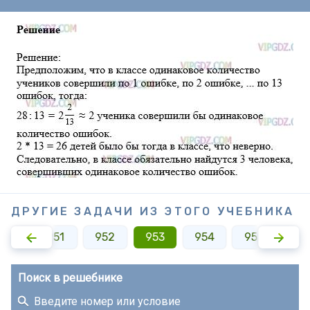
ДРУГИЕ ЗАДАЧИ ИЗ ЭТОГО УЧЕБНИКА
950
951
952
953
954
955
95
Поиск в решебнике