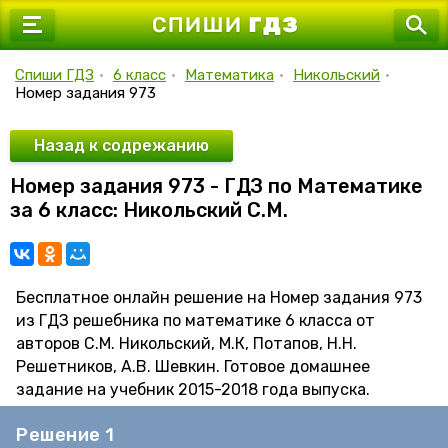
7 класс
8 класс
Спиши ГДЗ
•
6 класс
•
Математика
•
Никольский
•
Номер задания 973
9 класс
10 класс
Назад к содрежанию
Номер задания 973 - ГДЗ по Математике
11 класс
за 6 класс: Никольский С.М.
Бесплатное онлайн решение на Номер задания 973
из ГДЗ решебника по математике 6 класса от
авторов С.М. Никольский, М.К, Потапов, Н.Н.
Решетников, А.В. Шевкин. Готовое домашнее
задание на учебник 2015-2018 года выпуска.
Решение 1