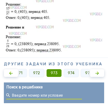
ДРУГИЕ ЗАДАЧИ ИЗ ЭТОГО УЧЕБНИКА
970
971
972
973
974
975
97
Поиск в решебнике