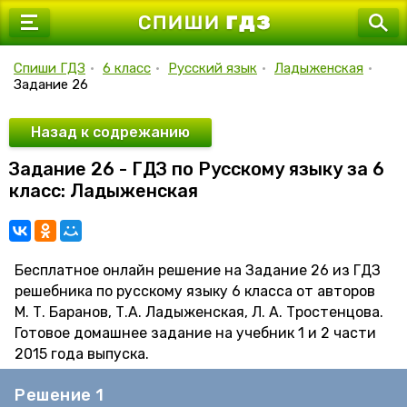
7 класс
8 класс
Спиши ГДЗ
•
6 класс
•
Русский язык
•
Ладыженская
•
Задание 26
9 класс
10 класс
Назад к содрежанию
Задание 26 - ГДЗ по Русскому языку за 6
11 класс
класс: Ладыженская
Бесплатное онлайн решение на Задание 26 из ГДЗ
решебника по русскому языку 6 класса от авторов
М. Т. Баранов, Т.А. Ладыженская, Л. А. Тростенцова.
Готовое домашнее задание на учебник 1 и 2 части
2015 года выпуска.
Решение 1