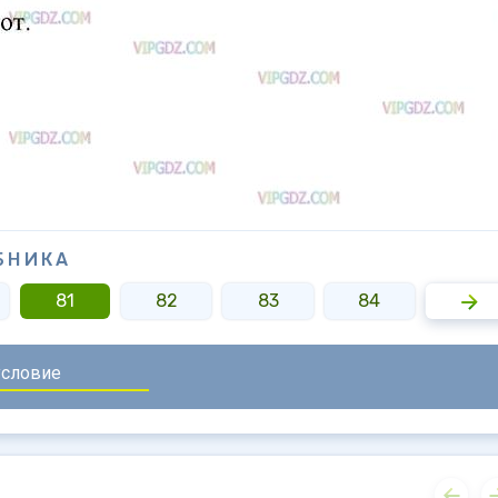
БНИКА
81
82
83
84
85