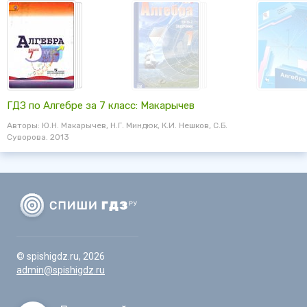
ГДЗ по Алгебре за 7 класс: Макарычев
Авторы: Ю.Н. Макарычев, Н.Г. Миндюк, К.И. Нешков, С.Б.
Суворова. 2013
© spishigdz.ru, 2026
admin@spishigdz.ru