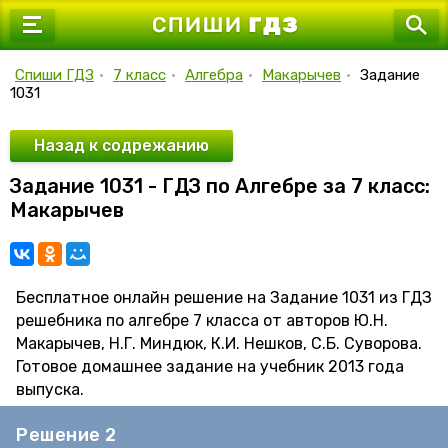
7 класс
8 класс
Спиши ГДЗ
•
7 класс
•
Алгебра
•
Макарычев
•
Задание
1031
9 класс
10 класс
Назад к содрежанию
Задание 1031 - ГДЗ по Алгебре за 7 класс:
11 класс
Макарычев
Бесплатное онлайн решение на Задание 1031 из ГДЗ
решебника по алгебре 7 класса от авторов Ю.Н.
Макарычев, Н.Г. Миндюк, К.И. Нешков, С.Б. Суворова.
Готовое домашнее задание на учебник 2013 года
выпуска.
Решение 2