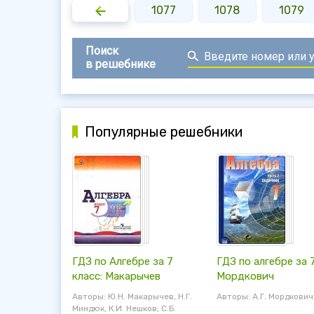
1075
1076
1077
1078
1079
Поиск
в решебнике
Популярные решебники
ГДЗ по Алгебре за 7
ГДЗ по алгебре за 7
класс: Макарычев
Мордкович
Авторы: Ю.Н. Макарычев, Н.Г.
Авторы: А.Г. Мордкович
Миндюк, К.И. Нешков, С.Б.