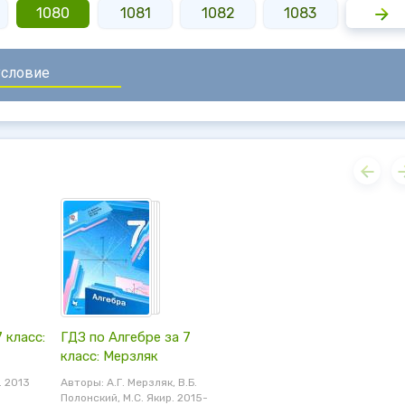
1080
1081
1082
1083
1084
 класс:
ГДЗ по Алгебре за 7
класс: Мерзляк
. 2013
Авторы: А.Г. Мерзляк, В.Б.
Полонский, М.С. Якир. 2015-