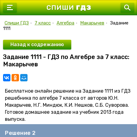
7 класс
8 класс
Спиши ГДЗ
•
7 класс
•
Алгебра
•
Макарычев
•
Задание
1111
9 класс
10 класс
Назад к содрежанию
Задание 1111 - ГДЗ по Алгебре за 7 класс:
11 класс
Макарычев
Бесплатное онлайн решение на Задание 1111 из ГДЗ
решебника по алгебре 7 класса от авторов Ю.Н.
Макарычев, Н.Г. Миндюк, К.И. Нешков, С.Б. Суворова.
Готовое домашнее задание на учебник 2013 года
выпуска.
Решение 2