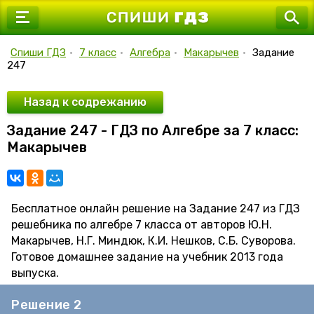
7 класс
8 класс
Спиши ГДЗ
•
7 класс
•
Алгебра
•
Макарычев
•
Задание
247
9 класс
10 класс
Назад к содрежанию
Задание 247 - ГДЗ по Алгебре за 7 класс:
11 класс
Макарычев
Бесплатное онлайн решение на Задание 247 из ГДЗ
решебника по алгебре 7 класса от авторов Ю.Н.
Макарычев, Н.Г. Миндюк, К.И. Нешков, С.Б. Суворова.
Готовое домашнее задание на учебник 2013 года
выпуска.
Решение 2