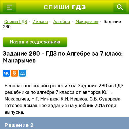
7 класс
8 класс
Спиши ГДЗ
•
7 класс
•
Алгебра
•
Макарычев
•
Задание
280
9 класс
10 класс
Назад к содрежанию
Задание 280 - ГДЗ по Алгебре за 7 класс:
11 класс
Макарычев
Бесплатное онлайн решение на Задание 280 из ГДЗ
решебника по алгебре 7 класса от авторов Ю.Н.
Макарычев, Н.Г. Миндюк, К.И. Нешков, С.Б. Суворова.
Готовое домашнее задание на учебник 2013 года
выпуска.
Решение 2