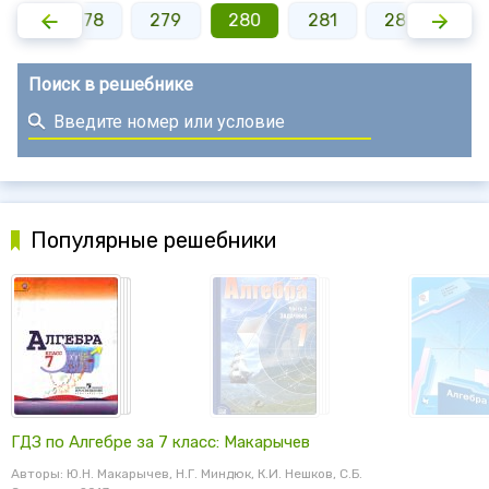
277
278
279
280
281
282
28
Поиск в решебнике
Популярные решебники
ГДЗ по Алгебре за 7 класс: Макарычев
Авторы: Ю.Н. Макарычев, Н.Г. Миндюк, К.И. Нешков, С.Б.